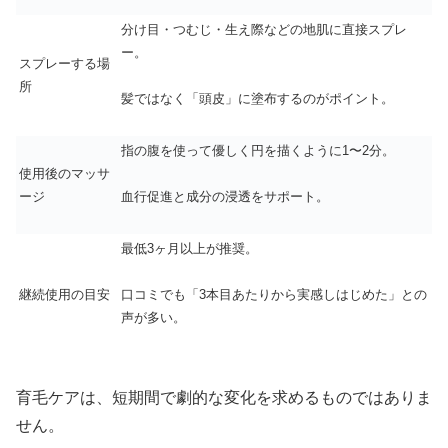
分け目・つむじ・生え際などの地肌に直接スプレ
ー。
スプレーする場
所
髪ではなく「頭皮」に塗布するのがポイント。
指の腹を使って優しく円を描くように1〜2分。
使用後のマッサ
ージ
血行促進と成分の浸透をサポート。
最低3ヶ月以上が推奨。
継続使用の目安
口コミでも「3本目あたりから実感しはじめた」との
声が多い。
育毛ケアは、短期間で劇的な変化を求めるものではありま
せん。