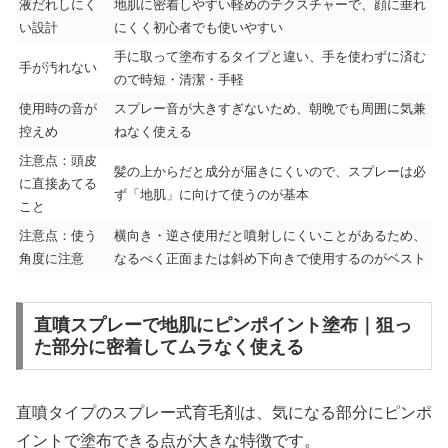
液だれしにく
地肌に密着しやすい軽めのテクスチャーで、顔に垂れ
い設計
にくく初心者でも使いやすい
手に取って塗布するタイプと違い、手を使わずに済む
手が汚れない
ので時短・清潔・手軽
使用時の音が
スプレー音が大きすぎないため、朝晩でも周囲に気兼
控えめ
ねなく使える
注意点：頭皮
髪の上からだと成分が届きにくいので、スプレーは必
に直接あてる
ず「地肌」に向けて使うのが基本
こと
注意点：使う
横向き・逆さ使用だと噴射しにくいことがあるため、
角度に注意
なるべく正面または斜め下向きで使用するのがベスト
直噴スプレーで地肌にピンポイント塗布｜狙っ
た部分に密着してムラなく使える
直噴タイプのスプレー式育毛剤は、気になる部分にピンポ
イントで塗布できる点が大きな特徴です。